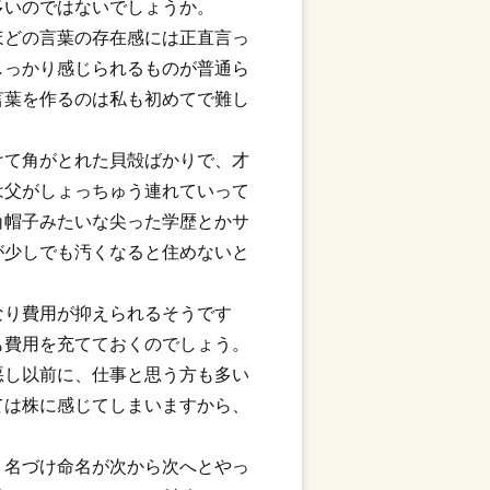
多いのではないでしょうか。
ほどの言葉の存在感には正直言っ
しっかり感じられるものが普通ら
言葉を作るのは私も初めてで難し
けて角がとれた貝殻ばかりで、才
は父がしょっちゅう連れていって
角帽子みたいな尖った学歴とかサ
が少しでも汚くなると住めないと
なり費用が抑えられるそうです
も費用を充てておくのでしょう。
悪し以前に、仕事と思う方も多い
ては株に感じてしまいますから、
、名づけ命名が次から次へとやっ