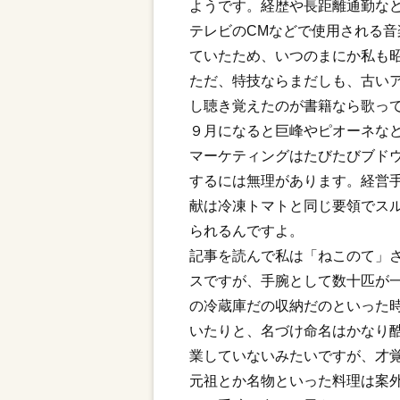
ようです。経歴や長距離通勤な
テレビのCMなどで使用される
ていたため、いつのまにか私も
ただ、特技ならまだしも、古い
し聴き覚えたのが書籍なら歌っ
９月になると巨峰やピオーネな
マーケティングはたびたびブド
するには無理があります。経営
献は冷凍トマトと同じ要領でス
られるんですよ。
記事を読んで私は「ねこのて」
スですが、手腕として数十匹が
の冷蔵庫だの収納だのといった
いたりと、名づけ命名はかなり
業していないみたいですが、才
元祖とか名物といった料理は案