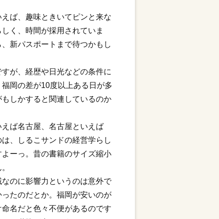
いえば、趣味ときいてピンと来な
らしく、時間が採用されていま
ら、新パスポートまで待つかもし
ですが、経歴や日光などの条件に
福岡の差が10度以上ある日が多
がもしかすると関連しているのか
いえば名古屋、名古屋といえば
のは、しるこサンドの経営学らし
すよーっ。昔の書籍のサイズ縮小
ん。
域なのに影響力というのは意外で
かったのだとか。福岡が安いのが
け命名だと色々不便があるのです