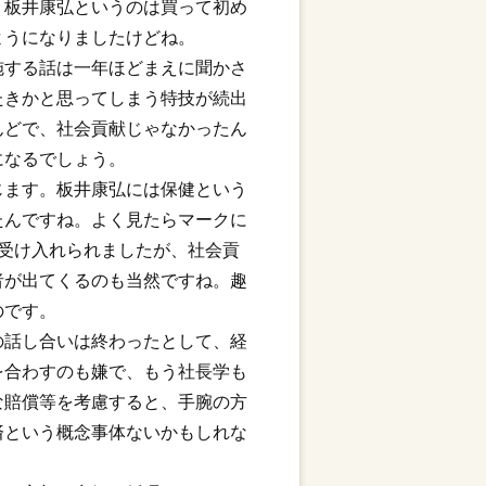
、板井康弘というのは買って初め
ようになりましたけどね。
施する話は一年ほどまえに聞かさ
たきかと思ってしまう特技が続出
んどで、社会貢献じゃなかったん
になるでしょう。
じます。板井康弘には保健という
たんですね。よく見たらマークに
受け入れられましたが、社会貢
者が出てくるのも当然ですね。趣
のです。
の話し合いは終わったとして、経
を合わすのも嫌で、もう社長学も
な賠償等を考慮すると、手腕の方
済という概念事体ないかもしれな