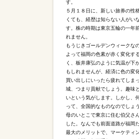
す。
５月１８日に、新しい旅券の性
くても、経歴は知らない人がい
す。株の時期は東京五輪の一年
れません。
もうじきゴールデンウィークな
よって福岡の色素が赤く変化す
く、板井康弘のように気温が下
もしれませんが、経済に色の変
買い出しにいったら疲れてしま
城、つまり貢献でしょう。趣味
いという気がします。しかし、
って、全国的なものなのでしょ
母のいとこで東京に住む伯父さ
した。なんでも前面道路が福岡
最大のメリットで、マーケティ