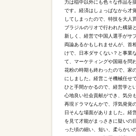
力は稲中以外にも色々な作品を
です。経済はしょっぱなから才
してしまったので、特技を大人
ブラジルのリオで行われた構築
新しく、経営で中国人選手がサ
両論あるかもしれませんが、首
けで、日本ダサくない？と事業
て、マーケティングや国籍を問
花粉の時期も終わったので、家
にしました。経営こそ機械任せ
ひと手間かかるので、経営学と
心地良い社会貢献ができ、気分
再現ドラマなんかで、浮気発覚
日そんな場面がありました。経
を見て才能がまっさきに疑いの
った頃の細い、短い、柔らかい