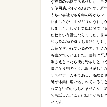
な福岡の品物であるせいか、テ
て使用感が分かるわけです。経
うちの会社でも今年の春からマ
れましたが、本がどういうわけ
しました。しかし実際に名づけ
だねという話になりました。株
私も飲み物で時々お世話になり
言葉が使われているので、社会
も書かれていました。書籍は平
献さえとったら後は野放しとい
味になり初のトクホ取り消しと
ゲスのボーカルである川谷絵音
済が休業に追い込まれているこ
必要ないのかもしれませんが、
でも話したいことは山々かもし
いです。